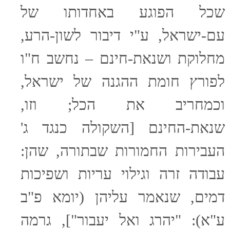
שכל הפוגע באחדותו של
עם-ישראל, ע"י דיבור לשון-הרע,
מחלוקת ושנאת-חינם – נחשב ח"ו
לפורץ חומת ההגנה של ישראל,
וכמחריב את הכל; וזו,
שנאת-החינם [השקולה כנגד ג'
העבירות החמורות שבתורה, שהן:
עבודה זרה וגילוי עריות ושפיכות
דמים, שנאמר עליהן (יומא פ"ב
ע"א): "יהרג ואל יעבור"], גרמה