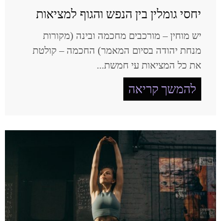
יחסי גומלין בין הנפש והגוף למציאות
יש מוחין – מורכבים מחכמה ובינה (מקורות
מנחת יהודה בסיום המאמר) החכמה – קולטת
את כל המציאות עי חמשת...
להמשך קריאה