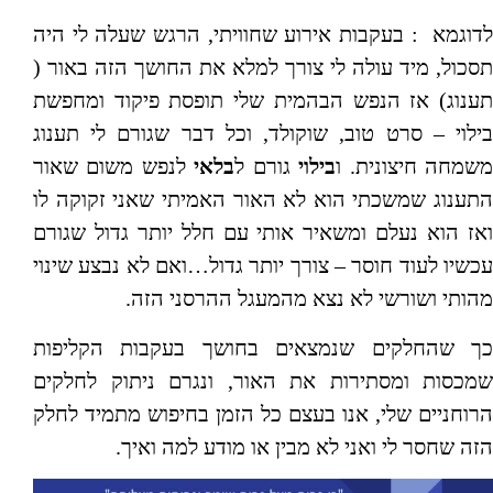
לדוגמא : בעקבות אירוע שחוויתי, הרגש שעלה לי היה
תסכול, מיד עולה לי צורך למלא את החושך הזה באור (
תענוג) אז הנפש הבהמית שלי תופסת פיקוד ומחפשת
בילוי – סרט טוב, שוקולד, וכל דבר שגורם לי תענוג
שמחה חיצונית. ו
בילוי
גורם ל
בלאי
לנפש משום שאור
התענוג שמשכתי הוא לא האור האמיתי שאני זקוקה לו
ואז הוא נעלם ומשאיר אותי עם חלל יותר גדול שגורם
עכשיו לעוד חוסר – צורך יותר גדול…ואם לא נבצע שינוי
מהותי ושורשי לא נצא מהמעגל ההרסני הזה.
כך שהחלקים שנמצאים בחושך בעקבות הקליפות
שמכסות ומסתירות את האור, ונגרם ניתוק לחלקים
הרוחניים שלי, אנו בעצם כל הזמן בחיפוש מתמיד לחלק
הזה שחסר לי ואני לא מבין או מודע למה ואיך.