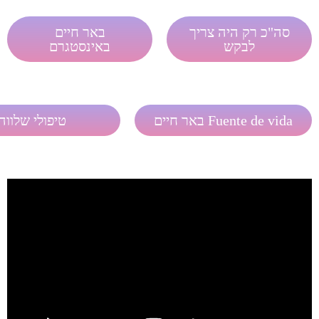
סה"כ רק היה צריך
באר חיים
לבקש
באינסטגרם
Fuente de vida באר חיים
טיפולי שלווה