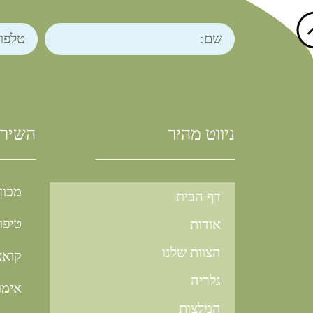
ניווט מהיר
השירו
מכון
דף הבית
טיפול
אודות
הצוות שלנו
קואצ
גלריה
אימו
המלצות