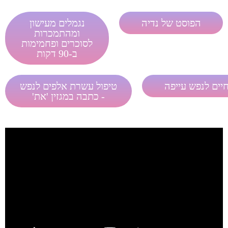
הפוסט של נדיה
נגמלים מעישון
ומהתמכרות
לסוכרים ופחמימות
ב-90 דקות
יים לנפש עייפה
טיפול עשרת אלפים לנפש
- כתבה במגזין 'את'