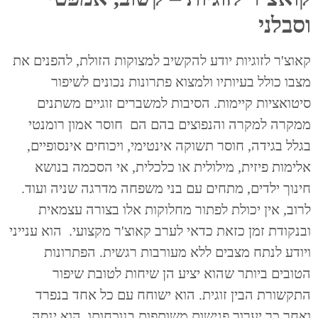
וסבלני
קאוצ'ר לזוגיות יודע להקשיב למצוקות הזולת, להפנים את
מצבו כולל בעיותיו ולמצוא פתרונות נכונים לשיפור
סיטואציות קיימות. הסיבות למשברים זוגיים משתנים
ממקרה למקרה והנפוצים בהם הם חוסר אמון רומנטי
בגלל בגידה, חוסר תשוקה אינטימי, ויכוחים אינסופיים,
אלימות פיזית, מילולית או כלכלית, אי הסכמה בנושא
חינוך ילדים, מתחים עם בני משפחה מדרגה שניה ועוד.
לרוב, אין יכולת לפתור מחלוקות אלו בצורה עצמאית
ובנקודת זמן כזאת כדאי לערב קאוצ'ר מקצועי. הוא ענייני
ויודע לנתח מצבים ללא מעורבות רגשית. הפתרונות
הטובים ביותר שהוא יציע הן שיחות לטובת שיפור
התקשורת הבין זוגית. הוא ישוחח עם כל אחד בנפרד
ואחר כך יערוך פגישות משותפות בנוכחותו. הוא ינסה