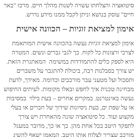
סיטואציה והצלחתו עשויה לשנות מהלך חיים. מרכז "באר
חיים" עוסק בנושא וניתן לקבל ממנו מידע נדרש.
אימון למציאת זוגיות – הכוונה אישית
אימון למציאת זוגיות נעשה בהכוונה אישית המותאמת
לצרכי ורצונות כל לקוח. כך לגבי גברים ונשים. המטרה
היא לספק כלים להתמודדות במשימה המאתגרת הזאת.
יש צורך בסבלנות רבה, ביכולת להתגבר על משברים
ותסכול ועל מטעני עבר מורכבים וכדומה. מאידך, לדעת
מבחינה טכנית איך לחפש ובאלו מקומות. לעיתים החיפוש
נעשה באינטרנט. במקרים אחרים – בעת בילוי במסיבות
או על שפת ים, בעת ניסיונות שידוך של חברים או בעלי
מקצוע ועוד. כל סיטואציה שונה מהאחרת ויש צורך
לתפקד היטב בכל אחת מהן. כך או כך, מדובר במעגל
מורכב שצריך לצלוח אותו היטב. המאמן ישאף להשיג