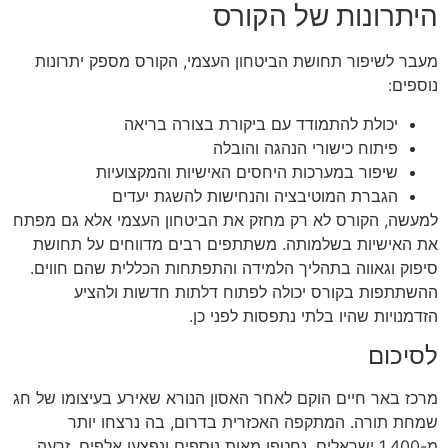
היתרונות של הקורס
מעבר לשיפור תחושת הביטחון העצמי, הקורס מספק יתרונות
נוספים:
יכולת להתמודד עם ביקורת בצורה בריאה
פיתוח כישורי הנהגה והובלה
שיפור במערכות היחסים האישיות והמקצועיות
הגברת המוטיבציה והנחישות להשגת יעדים
למעשה, הקורס לא רק מחזק את הביטחון העצמי אלא גם מפתח
את האישיות בשלמותה. משתתפים רבים מדווחים על תחושת
סיפוק וגאווה בתהליך הלמידה והתפתחות הכללית שהם חווים.
ההשתתפות בקורס יכולה לפתוח דלתות חדשות ולהציע
הזדמנויות שהיו בלתי נתפסות לפני כן.
לסיכום
מרכז באר חיים הוקם לאחר האסון הנורא שאירע בעיצומו של חג
שמחת תורה. המתקפה האכזרית בדרום, בה נרצחו יותר
מ-1,400 ישראלים, נחטפו מאות נוספים ונפצעו אלפים, זרעה