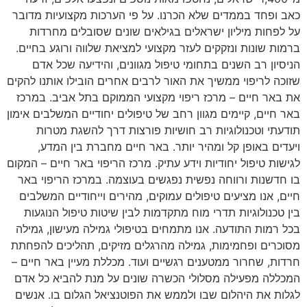
כאב ופחד בממדים שלא הכרנו. על פי הערכות מקצועיות מדובר
על לפחות מיליון ישראלים בגילאים שונים שסובלים מחרדות
ברמות שונות ונזקקים לעזר מקצועי למציאת שלווה ורוגע בחיים.
הניסיון רב השנים בתחומי טיפול מגוונים, והידיעה שכל אדם
שזוכה לריפוי ממשיך את האור לרבים אחרים הובילו אותנו להקים
את באר חיים – מרכז ריפוי מקצועי הממוקם בתל אביב. במרכז
באר חיים, קיימים מגוון רחב של טיפולים יחודיים המשלבים אימון
תודעתי וטכנולוגיות רב חושיות פורצות דרך להשגת מטרות
ויעדים באופן קל ומהיר יותר. באר חיים מחברת בין המדע,
לגישות טיפול יחודיות וידע עתיק. מרכז הריפוי באר חיים – המקום
בו חדשנות ורווחה נפשית נפגשים בעוצמה. במרכז הריפוי באר
חיים, אנו מציעים טיפולים עמוקים, מהירים וייחודיים המשלבים
בין טכנולוגיות תדרי מוח מתקדמות לבין שיטות טיפול הנוגעות
בכל רמות התודעה. אנו מתמחים בטיפולי גמילה מעישון, גמילה
מסוכרים ופחמימות, גמילה מהרגלים מזיקים, תהליכים להפחתת
חרדות, שחרור ממטענים רגשיים ועוד. מכללת מעיין באר חיים –
המכללה מפעילה מסלולי הכשרה שונים על מנת להביא כל אדם
לגלות את היהלום שבו ולממש את הפוטנציאל הגלום בו. אנשים