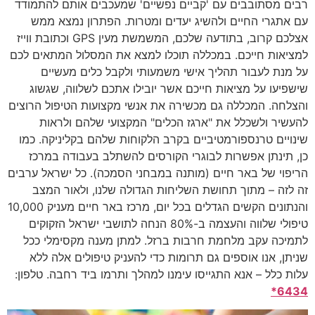
רבים מסתובבים עם 'קביים נפשיים' שמעכבים אותם להתמודד
עם אתגרי החיים ולהשיג יעדים ומטרות. הפתרון נמצא ממש
אצלכם קרוב, בתודעה שלכם, המשמשת מעין GPS וכתובת ווייז
למציאות חייכם. במכללה תוכלו למצא את המסלול המתאים לכם
על מנת לעבור תהליך אישי משמעותי ולקבל כלים מעשיים
שישפיעו על מציאות חייכם אשר יובילו אתכם לשלווה, שגשוג
והצלחה. המכללה גם מכשירה את אנשי מקצועות הטיפול הרוצים
להעשיר ולשכלל את "ארגז הכלים" המקצועי שלהם ולראות
שינויים טרנספורמטיביים בקרב הלקוחות שלהם בקליניקה. כמו
כן, תינתן אפשרות לבוגרי הקורסים להשתלב בעבודה במרכז
הריפוי של באר חיים (מותנה במבחני הסמכה). כל ישראל ערבים
זה לזה – מתוך תחושת השליחות הגדולה שלנו, ולאור המצב
והנתונים הקשים הגדלים בכל יום, מרכז באר חיים מעניק 10,000
טיפולי שלווה והעצמה ב-80% הנחה לתושבי ישראל הזקוקים
לתמיכה עקב מלחמת חרבות ברזל. למתן מענה מקסימלי ככל
שניתן, אנו אוספים גם תרומות כדי להעניק טיפולים אלה ללא
עלות כלל – אנא התגייסו עימנו למהלך ותרמו ביד רחבה. טלפון:
6434*